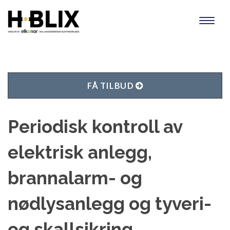
Toggl
naviga
FÅ TILBUD
Periodisk kontroll av
elektrisk anlegg,
brannalarm- og
nødlysanlegg og tyveri-
og skallsikring.