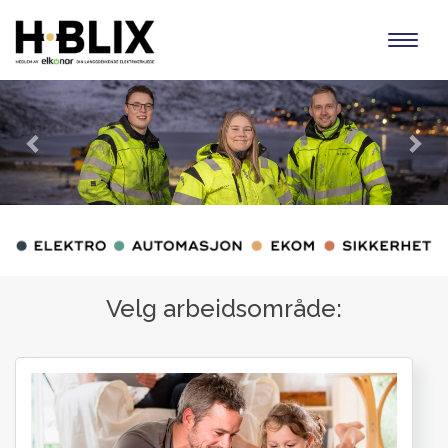
Toggl
naviga
Forrige
Nes
Velg arbeidsområde: