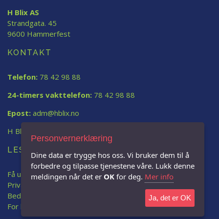
H Blix AS
Strandgata. 45
9600 Hammerfest
KONTAKT
Telefon:
78 42 98 88
24-timers vakttelefon:
78 42 98 88
Epost:
adm@hblix.no
H Blix AS
Personvernerklæring
LES MER:
Dine data er trygge hos oss. Vi bruker dem til å
forbedre og tilpasse tjenestene våre. Lukk denne
Få uforpliktende tilbud
meldingen når det er
OK
for deg.
Mer info
Privatkunde
Bedriftskunde
Ja, det er OK
For borettslag