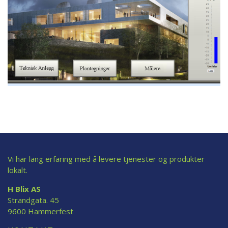
Vi har lang erfaring med å levere tjenester og produkter
lokalt.
H Blix AS
Strandgata. 45
9600 Hammerfest