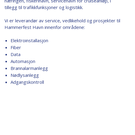
næringen, fiskerihavn, servicehavn for cruiseanløp, i
tillegg til trafikkfunksjoner og logistikk.
Vi er leverandør av service, vedlikehold og prosjekter til
Hammerfest Havn innenfor områdene:
Elektroinstallasjon
Fiber
Data
Automasjon
Brannalarmanlegg
Nødlysanlegg
Adgangskontroll