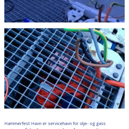
Hammerfest Havn er servicehavn for olje- og gass