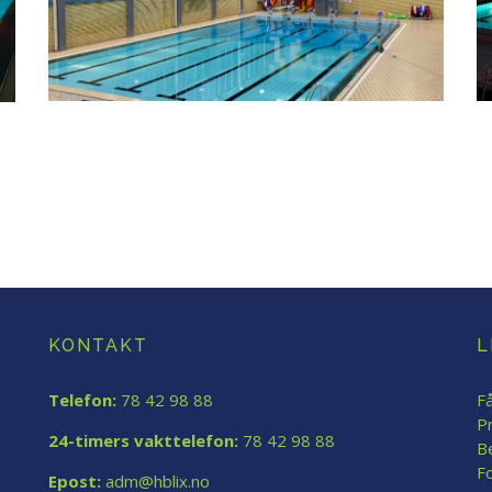
KONTAKT
L
Telefon:
78 42 98 88
Få
P
24-timers vakttelefon:
78 42 98 88
B
F
Epost:
adm@hblix.no