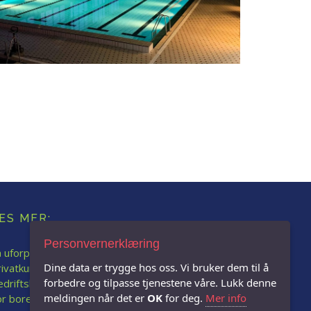
ES MER:
Personvernerklæring
 uforpliktende tilbud
Dine data er trygge hos oss. Vi bruker dem til å
rivatkunde
forbedre og tilpasse tjenestene våre. Lukk denne
edriftskunde
meldingen når det er
OK
for deg.
Mer info
or borettslag