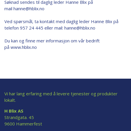
Søknad sendes til daglig leder Hanne Blix på
mail
hanne@hblix.no
Ved spørsmål, ta kontakt med daglig leder Hanne Blix på
telefon 957 24 445 eller mail:
hanne@hblix.no
Du kan og finne mer informasjon om vår bedrift
på www.hblix.no
Vi har lang erfaring med å levere tjenester og produkter
lokalt.
H Blix AS
Strandgata. 45
9600 Hammerfest