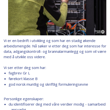
Vi er en bedrift i utvikling og som har en stadig økende
arbeidsmengde. Nå søker vi etter deg som har interesse for
data, adgangskontroll- og brannalarmanlegg og som vil være
med å utvikle oss videre.
Vi ser etter deg som har:
fagbrev Gr L
førekort klasse B
god norsk muntlig og skriftlig formuleringsevne
Personlige egenskaper:
du identifiserer deg med våre verdier modig - samarbeid
- ansvarlig