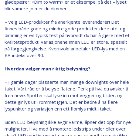
glødepærer. «Dim to warm» er et eksempel på det – lyset
blir vamere jo mer du dimmer.
– Velg LED-produkter fra anerkjente leverandører! Det
finnes både gode og mindre gode produkter dere ute, og
dimming er en typisk test på hvorvidt du har å gjøre med et
kvalitetsprodukt. Variasjonene innen LED er store, spesielt
på fargegjengivelse. Kvernvold anbefaler LED-lys med en
RA-indeks over 90.
Hvordan velger man riktig belysning?
– I gamle dager plasserte man mange downlights over hele
taket. Vårt råd er å belyse flatene. Tenk på hva du ønsker å
fremheve. Spotter skal lyse inn mot vegger og bilder, og
dette gir lys ut i rommet igjen. Det er bedre å ha flere
lyspunkter og variasjon enn ett flomlys midt i taket.
Siden LED-belysning ikke avgir varme, åpner det opp for nye
muligheter. Hva med å montere ledstrips under eller over
skap? LED med integrert sensor passer godt i rom du ikke