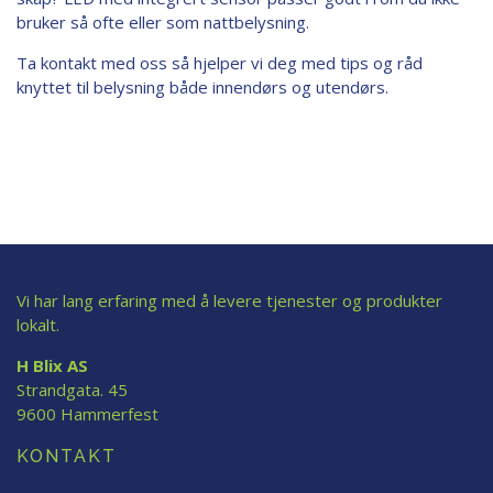
bruker så ofte eller som nattbelysning.
Ta kontakt med oss så hjelper vi deg med tips og råd
knyttet til belysning både innendørs og utendørs.
Vi har lang erfaring med å levere tjenester og produkter
lokalt.
H Blix AS
Strandgata. 45
9600 Hammerfest
KONTAKT