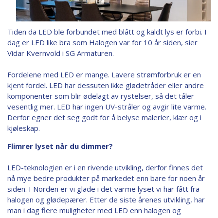
Tiden da LED ble forbundet med blått og kaldt lys er forbi. I
dag er LED like bra som Halogen var for 10 år siden, sier
Vidar Kvernvold i SG Armaturen.
Fordelene med LED er mange. Lavere strømforbruk er en
kjent fordel. LED har dessuten ikke glødetråder eller andre
komponenter som blir ødelagt av rystelser, så det tåler
vesentlig mer. LED har ingen UV-stråler og avgir lite varme.
Derfor egner det seg godt for å belyse malerier, klær og i
kjøleskap.
Flimrer lyset når du dimmer?
LED-teknologien er i en rivende utvikling, derfor finnes det
nå mye bedre produkter på markedet enn bare for noen år
siden. I Norden er vi glade i det varme lyset vi har fått fra
halogen og glødepærer. Etter de siste årenes utvikling, har
man i dag flere muligheter med LED enn halogen og