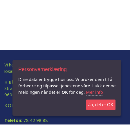
Vi har lang erfaring med å levere tjenester og produkter
Personvernerklæring
lokalt.
Dine data er trygge hos oss. Vi bruker dem til å
H Blix AS
forbedre og tilpasse tjenestene våre. Lukk denne
Strandgata. 45
meldingen når det er
OK
for deg.
Mer info
9600 Hammerfest
Ja, det er OK
KONTAKT
Telefon:
78 42 98 88